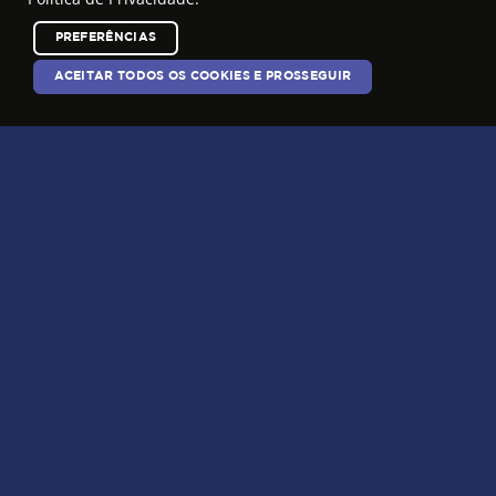
PREFERÊNCIAS
ACEITAR TODOS OS COOKIES E PROSSEGUIR
Região Sul:
+55 51 99629-0652
Região Sudeste e Centro Oeste:
+55 11 98709-6997
Região Norte e Nordeste:
+55 81 99922-0143
Centro Empresarial Espaço Gaia Terra
Estrada Municipal Alberto Tofanin, 5589
Bairro do Pinhal, Jarinu-SP , 13242-630
HOME
QUEM SOMOS