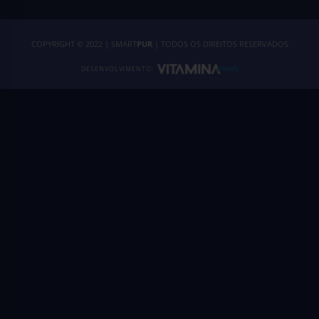
COPYRIGHT © 2022 | SMART
PUR
| TODOS OS DIREITOS RESERVADOS
DESENVOLVIMENTO: