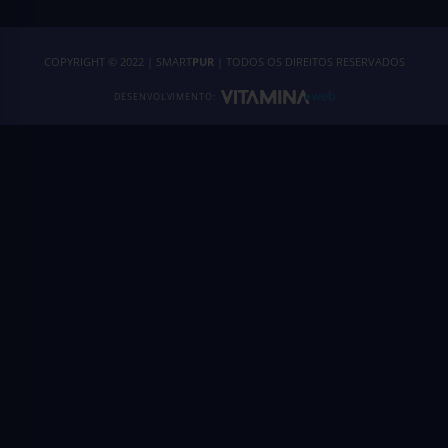
COPYRIGHT © 2022 | SMART
PUR
| TODOS OS DIREITOS RESERVADOS
DESENVOLVIMENTO: