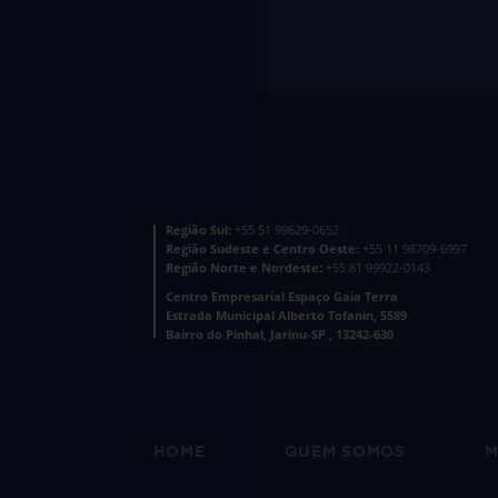
Região Sul:
+55 51 99629-0652
Região Sudeste e Centro Oeste:
+55 11 98709-6997
Região Norte e Nordeste:
+55 81 99922-0143
Centro Empresarial Espaço Gaia Terra
Estrada Municipal Alberto Tofanin, 5589
Bairro do Pinhal, Jarinu-SP , 13242-630
HOME
QUEM SOMOS
M