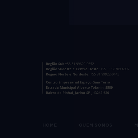
Região Sul:
+55 51 99629-0652
Região Sudeste e Centro Oeste:
+55 11 98709-6997
Região Norte e Nordeste:
+55 81 99922-0143
Centro Empresarial Espaço Gaia Terra
Estrada Municipal Alberto Tofanin, 5589
Bairro do Pinhal, Jarinu-SP , 13242-630
HOME
QUEM SOMOS
M