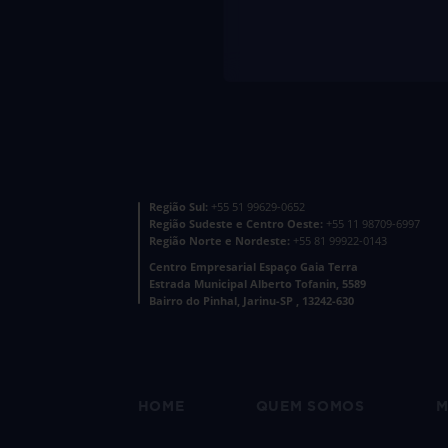
Região Sul:
+55 51 99629-0652
Região Sudeste e Centro Oeste:
+55 11 98709-6997
Região Norte e Nordeste:
+55 81 99922-0143
Centro Empresarial Espaço Gaia Terra
Estrada Municipal Alberto Tofanin, 5589
Bairro do Pinhal, Jarinu-SP , 13242-630
HOME
QUEM SOMOS
M