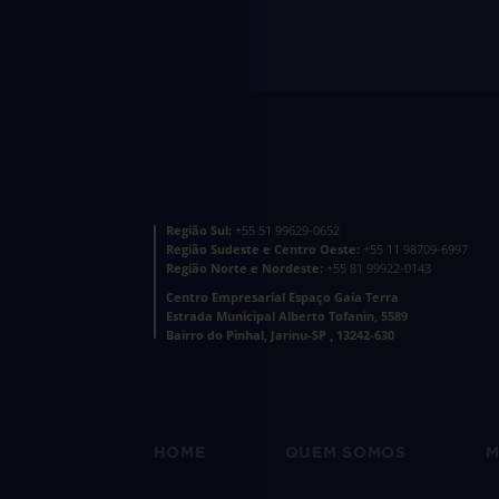
Região Sul:
+55 51 99629-0652
Região Sudeste e Centro Oeste:
+55 11 98709-6997
Região Norte e Nordeste:
+55 81 99922-0143
Centro Empresarial Espaço Gaia Terra
Estrada Municipal Alberto Tofanin, 5589
Bairro do Pinhal, Jarinu-SP , 13242-630
HOME
QUEM SOMOS
M