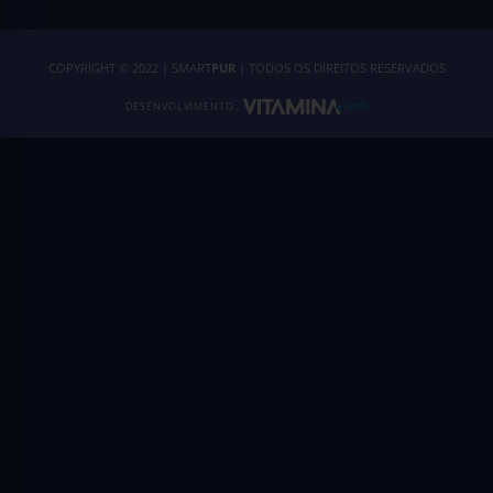
COPYRIGHT © 2022 | SMART
PUR
| TODOS OS DIREITOS RESERVADOS
DESENVOLVIMENTO: