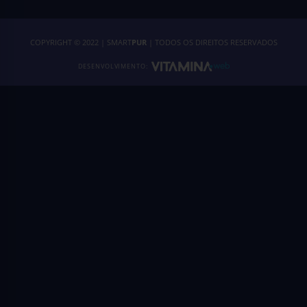
COPYRIGHT © 2022 | SMART
PUR
| TODOS OS DIREITOS RESERVADOS
DESENVOLVIMENTO: