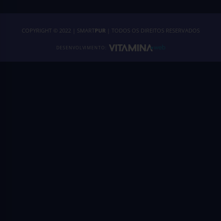
COPYRIGHT © 2022 | SMART
PUR
| TODOS OS DIREITOS RESERVADOS
DESENVOLVIMENTO: