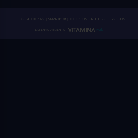
COPYRIGHT © 2022 | SMART
PUR
| TODOS OS DIREITOS RESERVADOS
DESENVOLVIMENTO: