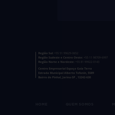
Região Sul:
+55 51 99629-0652
Região Sudeste e Centro Oeste:
+55 11 98709-6997
Região Norte e Nordeste:
+55 81 99922-0143
Centro Empresarial Espaço Gaia Terra
Estrada Municipal Alberto Tofanin, 5589
Bairro do Pinhal, Jarinu-SP , 13242-630
HOME
QUEM SOMOS
M