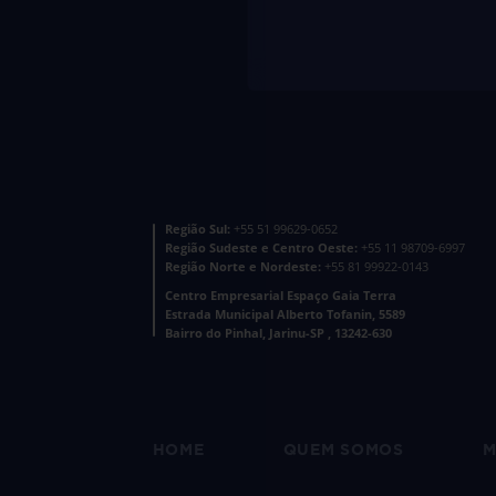
Região Sul:
+55 51 99629-0652
Região Sudeste e Centro Oeste:
+55 11 98709-6997
Região Norte e Nordeste:
+55 81 99922-0143
Centro Empresarial Espaço Gaia Terra
Estrada Municipal Alberto Tofanin, 5589
Bairro do Pinhal, Jarinu-SP , 13242-630
HOME
QUEM SOMOS
M