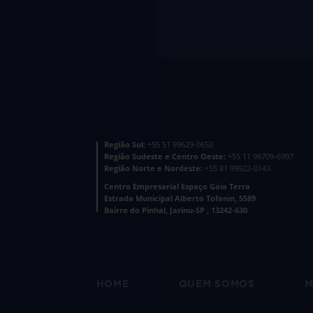
Região Sul:
+55 51 99629-0652
Região Sudeste e Centro Oeste:
+55 11 98709-6997
Região Norte e Nordeste:
+55 81 99922-0143
Centro Empresarial Espaço Gaia Terra
Estrada Municipal Alberto Tofanin, 5589
Bairro do Pinhal, Jarinu-SP , 13242-630
HOME
QUEM SOMOS
M