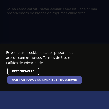
Saiba como estruturação celular pode influenciar nas
propriedades de blocos de espumas cilíndricas.
Este site usa cookies e dados pessoais de
1
…
3
4
5
<
acordo com os nossos
Termos de Uso e
Política de Privacidade
.
PREFERÊNCIAS
ACEITAR TODOS OS COOKIES E PROSSEGUIR
ASSINE
NOSSA
newsletter