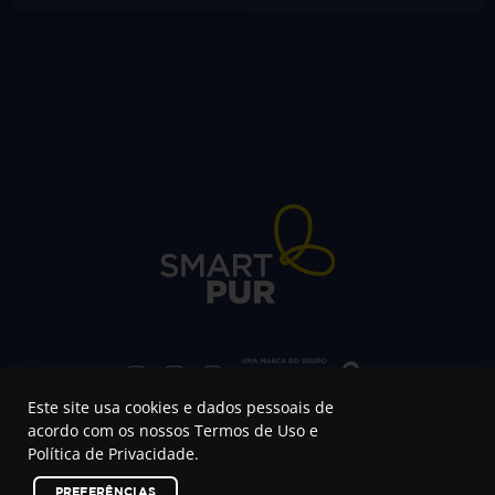
Este site usa cookies e dados pessoais de
acordo com os nossos
Termos de Uso e
Política de Privacidade
.
Região Sul:
+55 51 99629-0652
Região Sudeste e Centro Oeste:
+55 11 98709-6997
Região Norte e Nordeste:
+55 81 99922-0143
PREFERÊNCIAS