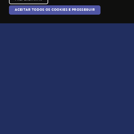
Centro Empresarial Espaço Gaia Terra
ACEITAR TODOS OS COOKIES E PROSSEGUIR
Estrada Municipal Alberto Tofanin, 5589
Bairro do Pinhal, Jarinu-SP , 13242-630
HOME
QUEM SOMOS
MERCADOS
TECNOLOGIAS
LINHA SMART