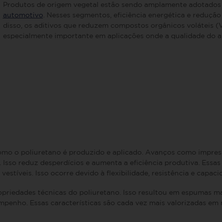
Produtos de origem vegetal estão sendo amplamente adotado
automotivo
. Nesses segmentos, eficiência energética e reduçã
disso, os aditivos que reduzem compostos orgânicos voláteis (
especialmente importante em aplicações onde a qualidade do ar 
como o poliuretano é produzido e aplicado. Avanços como impr
Isso reduz desperdícios e aumenta a eficiência produtiva. Essa
vestíveis. Isso ocorre devido à flexibilidade, resistência e capac
priedades técnicas do poliuretano. Isso resultou em espumas mai
empenho. Essas características são cada vez mais valorizadas em