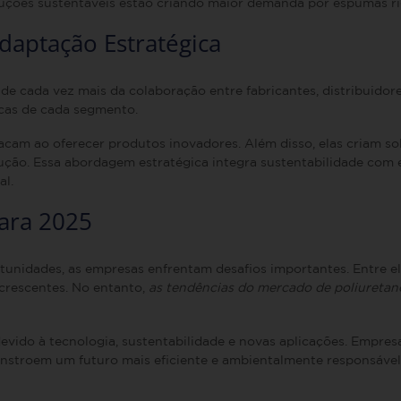
ções sustentáveis estão criando maior demanda por espumas ríg
daptação Estratégica
 cada vez mais da colaboração entre fabricantes, distribuidores
icas de cada segmento.
cam ao oferecer produtos inovadores. Além disso, elas criam s
ão. Essa abordagem estratégica integra sustentabilidade com efi
al.
para 2025
nidades, as empresas enfrentam desafios importantes. Entre el
crescentes. No entanto,
as tendências do mercado de poliuretan
vido à tecnologia, sustentabilidade e novas aplicações. Empre
onstroem um futuro mais eficiente e ambientalmente responsável