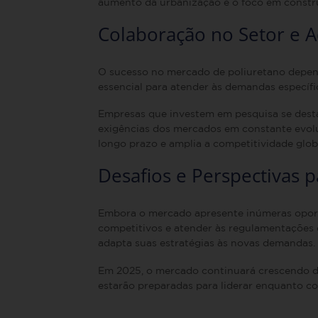
aumento da urbanização e o foco em constru
Colaboração no Setor e A
O sucesso no mercado de poliuretano depende
essencial para atender às demandas específ
Empresas que investem em pesquisa se desta
exigências dos mercados em constante evoluç
longo prazo e amplia a competitividade glob
Desafios e Perspectivas 
Embora o mercado apresente inúmeras oportu
competitivos e atender às regulamentações 
adapta suas estratégias às novas demandas.
Em 2025, o mercado continuará crescendo de
estarão preparadas para liderar enquanto c