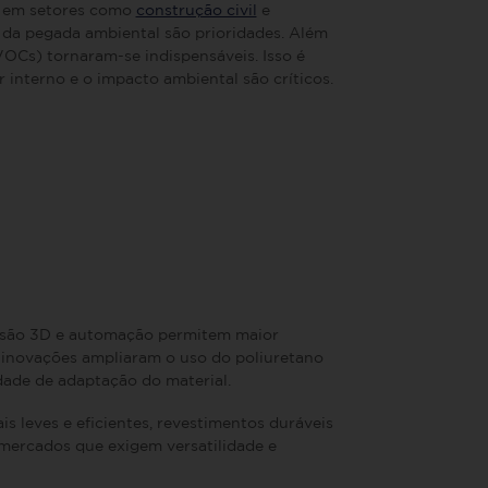
s em setores como
construção civil
e
o da pegada ambiental são prioridades. Além
VOCs) tornaram-se indispensáveis. Isso é
interno e o impacto ambiental são críticos.
essão 3D e automação permitem maior
s inovações ampliaram o uso do poliuretano
idade de adaptação do material.
s leves e eficientes, revestimentos duráveis
 mercados que exigem versatilidade e