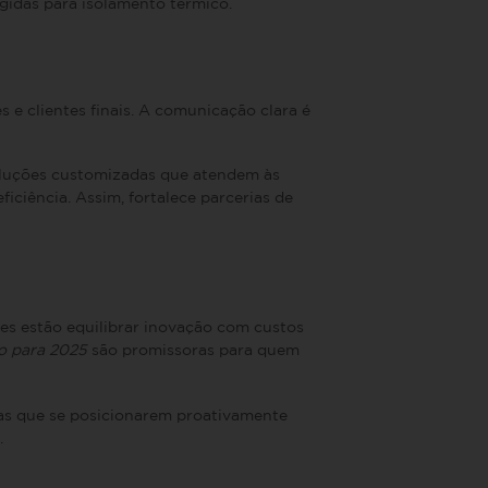
idas para isolamento térmico.
 e clientes finais. A comunicação clara é
oluções customizadas que atendem às
ciência. Assim, fortalece parcerias de
es estão equilibrar inovação com custos
o para 2025
são promissoras para quem
sas que se posicionarem proativamente
.