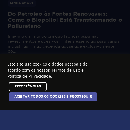
LINHA SMART
Do Petróleo às Fontes Renováveis:
Como o Biopoliol Está Transformando o
Poliuretano
Imagine um mundo em que fabricar espumas,
revestimentos e adesivos — itens essenciais para várias
indústrias — não dependa quase que exclusivamente
do...
Este site usa cookies e dados pessoais de
acordo com os nossos
Termos de Uso e
Política de Privacidade
.
PREFERÊNCIAS
ACEITAR TODOS OS COOKIES E PROSSEGUIR